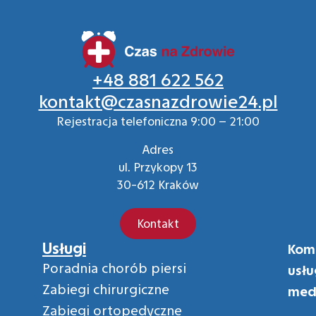
+48 881 622 562
kontakt@czasnazdrowie24.pl
Rejestracja telefoniczna 9:00 – 21:00
Adres
ul. Przykopy 13
30-612 Kraków
Kontakt
Usługi
Kom
Poradnia chorób piersi
usłu
Zabiegi chirurgiczne
med
Zabiegi ortopedyczne