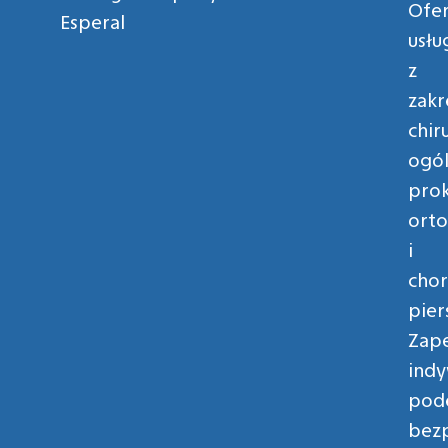
Ofe
Esperal
usłu
z
zakr
chir
ogól
prok
orto
i
cho
piers
Zap
indy
pode
bez