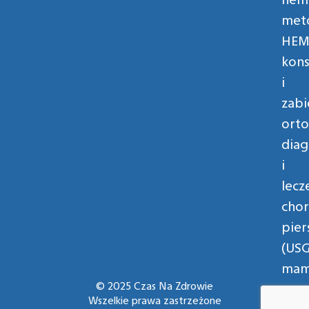
met
HEM
kons
i
zabi
orto
diag
i
lecz
cho
pier
(USG
mam
© 2025 Czas Na Zdrowie
Wszelkie prawa zastrzeżone