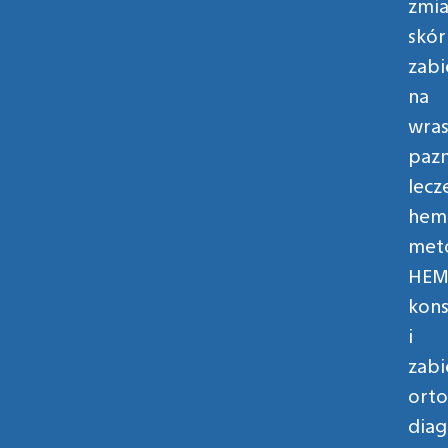
zmi
skór
zabi
na
wras
pazn
lecz
hem
met
HEM
kons
i
zabi
orto
diag