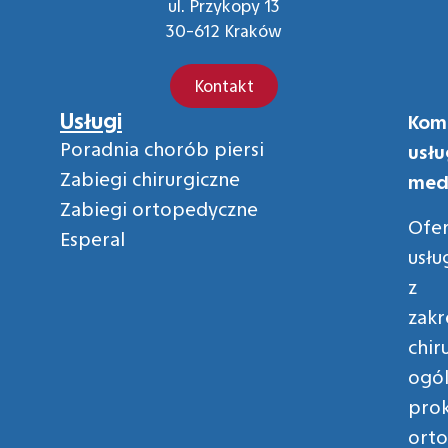
ul. Przykopy 13
30-612 Kraków
Kontakt
Usługi
Kom
Poradnia chorób piersi
usłu
Zabiegi chirurgiczne
med
Zabiegi ortopedyczne
Ofe
Esperal
usłu
z
zakr
chir
ogól
prok
orto