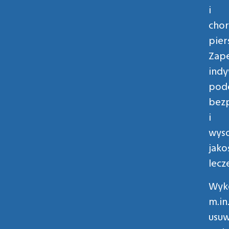
i
cho
piers
Zap
indy
pode
bez
i
wys
jako
lecz
Wyk
m.in
usuw