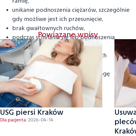
ramię,
unikanie podnoszenia ciężarów, szczególnie
gdy możliwe jest ich przesunięcie,
brak gwałtownych ruchów,
Powiązane wpisy
podczas schylania się lub podnoszenia
przedmiotów należy kucnąć,
regularne wykonywanie zalecanych
ćwiczeń,
przenoszenie ciężaru z nogi na nogę
podczas stania.
Usuwa
USG piersi Kraków
pleców
Dla pacjenta
/
2026-04-14
Krak