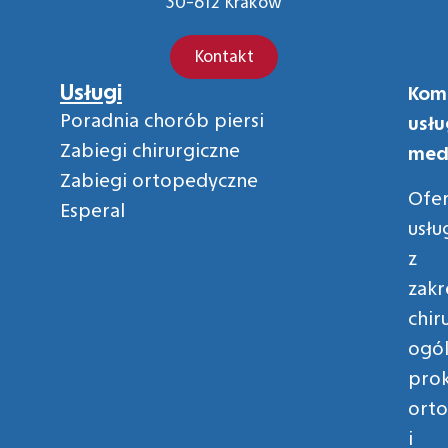
30-612 Kraków
Kontakt
Usługi
Kom
Poradnia chorób piersi
usłu
Zabiegi chirurgiczne
med
Zabiegi ortopedyczne
Ofe
Esperal
usłu
z
zakr
chir
ogól
prok
orto
i