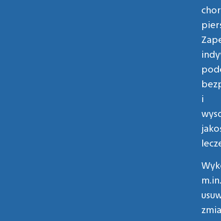
cho
piers
Zap
indy
pode
bez
i
wys
jako
lecz
Wyk
m.in
usuw
zmi