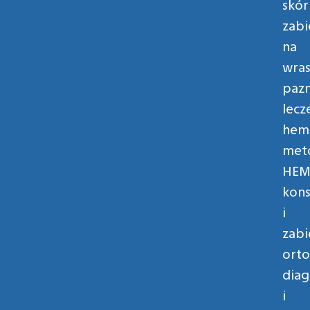
skór
zabi
na
wras
pazn
lecz
hem
met
HEM
kons
i
zabi
orto
diag
i