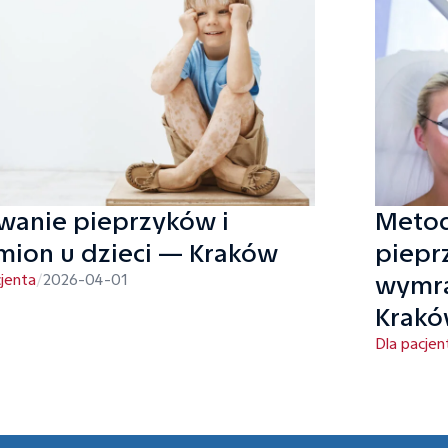
a Ci najbardziej i
stykę, jak i
dbając o Twój komfort na
wanie pieprzyków i
Metod
mion u dzieci — Kraków
pieprz
wymra
cjenta
/
2026-04-01
Krak
Dla pacjen