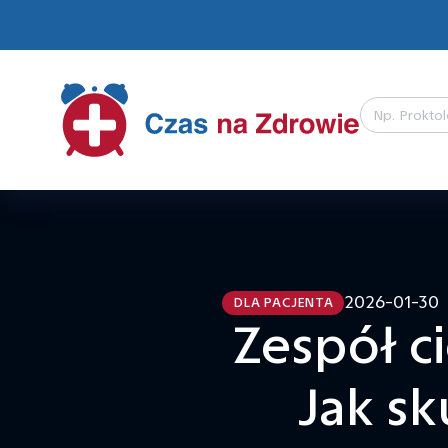
Search
for:
2026-01-30
DLA PACJENTA
Zespół c
Jak sk