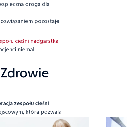
bezpieczna droga dla
rozwiązaniem pozostaje
społu cieśni nadgarstka
,
acjenci niemal
 Zdrowie
racja zespołu cieśni
ejscowym, która pozwala