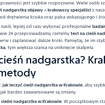
rawności jest szybkie rozpoznanie. Wiele osób sz
śń nadgarstka objawy – krakowscy specjaliści
z nasz
ę od drętwienia kciuka oraz palca wskazującego i ś
ę nasili, lepiej od razu wykonać profesjonalne
badan
rowie 24 przeprowadzamy rzetelny
test na cieśń na
nerw i zaplanować dalsze kroki. Pamiętaj, że im sz
tka
, tym większa szansa na uniknięcie skalpela.
 cieśń nadgarstka? Kra
 metody
s:
jak leczyć cieśń nadgarstka w Krakowie
, aby szyb
 jak bardzo zaawansowane są zmiany.
 cieśni nadgarstka w Krakowie:
W początkowym stad