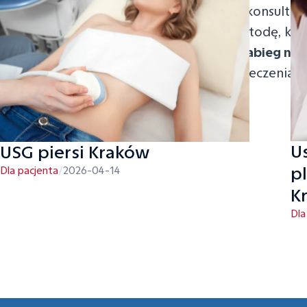
Zapraszamy na konsultacj
dobierzemy metodę, któr
kompleksowy
zabieg na 
każdym etapie leczenia.
U
USG piersi Kraków
pl
Dla pacjenta
/
2026-04-14
K
Dla