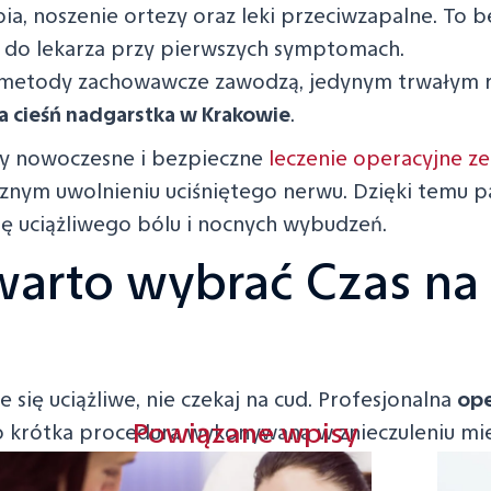
ia, noszenie ortezy oraz leki przeciwzapalne. To 
ię do lekarza przy pierwszych symptomach.
 metody zachowawcze zawodzą, jedynym trwałym 
a cieśń nadgarstka w Krakowie
.
emy nowoczesne i bezpieczne
leczenie operacyjne ze
cznym uwolnieniu uciśniętego nerwu. Dzięki temu p
ę uciążliwego bólu i nocnych wybudzeń.
warto wybrać Czas na
je się uciążliwe, nie czekaj na cud. Profesjonalna
ope
Powiązane wpisy
 krótka procedura wykonywana w znieczuleniu mi
tego samego dnia.