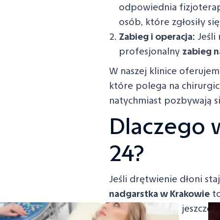
odpowiednia fizjoterap
osób, które zgłosiły s
Zabieg i operacja:
Jeśli
profesjonalny
zabieg n
W naszej klinice oferuj
które polega na chirurgi
natychmiast pozbywają si
Dlaczego 
24?
Jeśli drętwienie dłoni sta
nadgarstka w Krakowie
to
wrócić do domu jeszcze 