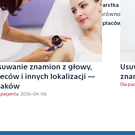
ę – sprawdzimy, jaki
objaw cieśni nadgarstka
dokucz
a postawi Cię na nogi. Wykonujemy zarówno diagno
zespół cieśni nadgarstka w krakowskiej placówce
, 
suwanie znamion z głowy,
Usu
eców i innych lokalizacji —
zna
raków
Dla pa
 pacjenta
/
2026-04-06