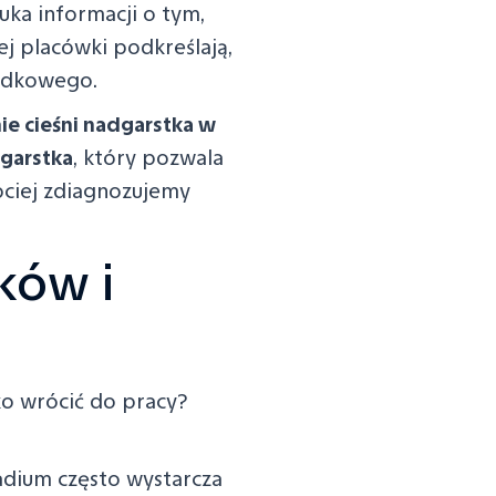
uka informacji o tym,
ej placówki podkreślają,
rodkowego.
ie cieśni nadgarstka w
dgarstka
, który pozwala
ybciej zdiagnozujemy
ków i
ko wrócić do pracy?
ium często wystarcza